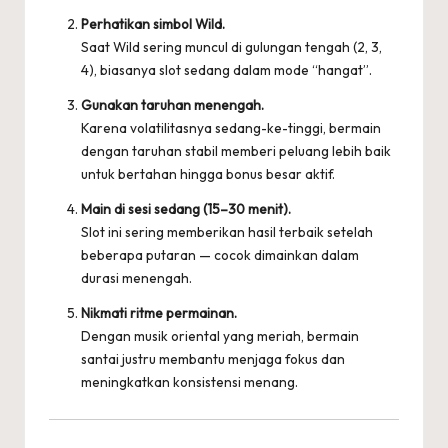
Perhatikan simbol Wild.
Saat Wild sering muncul di gulungan tengah (2, 3,
4), biasanya slot sedang dalam mode “hangat”.
Gunakan taruhan menengah.
Karena volatilitasnya sedang-ke-tinggi, bermain
dengan taruhan stabil memberi peluang lebih baik
untuk bertahan hingga bonus besar aktif.
Main di sesi sedang (15–30 menit).
Slot ini sering memberikan hasil terbaik setelah
beberapa putaran — cocok dimainkan dalam
durasi menengah.
Nikmati ritme permainan.
Dengan musik oriental yang meriah, bermain
santai justru membantu menjaga fokus dan
meningkatkan konsistensi menang.