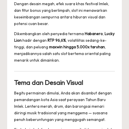
Dengan desain megah, efek suara khas festival Imlek,
dan fitur bonus yang berlimpah, slot ini menawarkan
keseimbangan sempurna antara hiburan visual dan
potensi cuan besar.
Dikembangkan oleh penyedia ternama
Habanero
,
Lucky
Lion
hadir dengan
RTP 96,6%
, volatilitas sedang-ke-
tinggi, dan peluang
maxwin hingga 5.000x taruhan
,
menjadikannya salah satu slot bertema oriental paling
menarik untuk dimainkan.
Tema dan Desain Visual
Begitu permainan dimulai, Anda akan disambut dengan
pemandangan kota Asia saat perayaan Tahun Baru
Imlek. Lentera merah, drum, dan barongsai menari
diiringi musik tradisional yang menggema — suasana
penuh keberuntungan yang menggugah semangat.