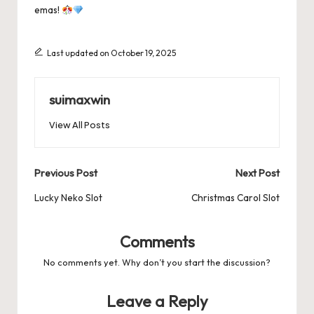
emas!
Last updated on October 19, 2025
suimaxwin
View All Posts
Post
Previous Post
Next Post
navigation
Lucky Neko Slot
Christmas Carol Slot
Comments
No comments yet. Why don’t you start the discussion?
Leave a Reply