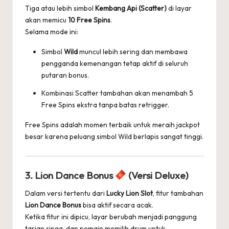
Tiga atau lebih simbol
Kembang Api (Scatter)
di layar
akan memicu
10 Free Spins
.
Selama mode ini:
Simbol
Wild
muncul lebih sering dan membawa
pengganda kemenangan tetap aktif di seluruh
putaran bonus.
Kombinasi Scatter tambahan akan menambah 5
Free Spins ekstra tanpa batas retrigger.
Free Spins adalah momen terbaik untuk meraih jackpot
besar karena peluang simbol Wild berlapis sangat tinggi.
3.
Lion Dance Bonus
(Versi Deluxe)
Dalam versi tertentu dari
Lucky Lion Slot
, fitur tambahan
Lion Dance Bonus
bisa aktif secara acak.
Ketika fitur ini dipicu, layar berubah menjadi panggung
tarian singa, dan pemain memilih drum untuk