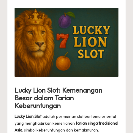
by
Lucky Lion Slot: Kemenangan
Besar dalam Tarian
Keberuntungan
Lucky Lion Slot
adalah permainan slot bertema oriental
yang menghadirkan kemeriahan
tarian singa tradisional
Asia
, simbol keberuntungan dan kemakmuran.