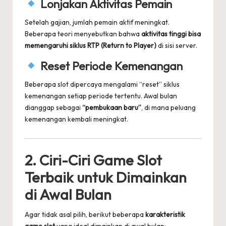
Lonjakan Aktivitas Pemain
Setelah gajian, jumlah pemain aktif meningkat.
Beberapa teori menyebutkan bahwa
aktivitas tinggi bisa
memengaruhi siklus RTP (Return to Player)
di sisi server.
Reset Periode Kemenangan
Beberapa slot dipercaya mengalami “reset” siklus
kemenangan setiap periode tertentu. Awal bulan
dianggap sebagai
“pembukaan baru”
, di mana peluang
kemenangan kembali meningkat.
2. Ciri-Ciri Game Slot
Terbaik untuk Dimainkan
di Awal Bulan
Agar tidak asal pilih, berikut beberapa
karakteristik