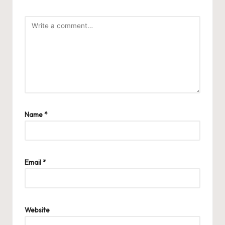
Name
*
Email
*
Website