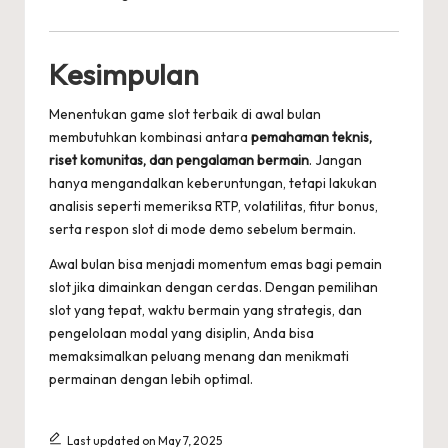
Kesimpulan
Menentukan game slot terbaik di awal bulan
membutuhkan kombinasi antara
pemahaman teknis,
riset komunitas, dan pengalaman bermain
. Jangan
hanya mengandalkan keberuntungan, tetapi lakukan
analisis seperti memeriksa RTP, volatilitas, fitur bonus,
serta respon slot di mode demo sebelum bermain.
Awal bulan bisa menjadi momentum emas bagi pemain
slot jika dimainkan dengan cerdas. Dengan pemilihan
slot yang tepat, waktu bermain yang strategis, dan
pengelolaan modal yang disiplin, Anda bisa
memaksimalkan peluang menang dan menikmati
permainan dengan lebih optimal.
Last updated on May 7, 2025