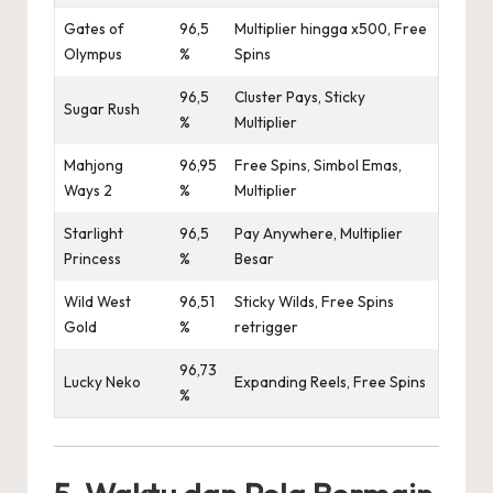
Gates of
96,5
Multiplier hingga x500, Free
Olympus
%
Spins
96,5
Cluster Pays, Sticky
Sugar Rush
%
Multiplier
Mahjong
96,95
Free Spins, Simbol Emas,
Ways 2
%
Multiplier
Starlight
96,5
Pay Anywhere, Multiplier
Princess
%
Besar
Wild West
96,51
Sticky Wilds, Free Spins
Gold
%
retrigger
96,73
Lucky Neko
Expanding Reels, Free Spins
%