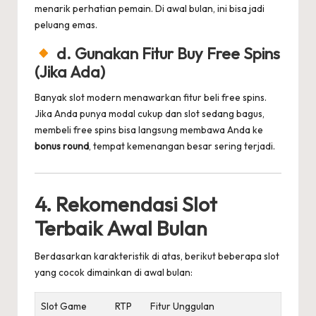
menarik perhatian pemain. Di awal bulan, ini bisa jadi
peluang emas.
d. Gunakan Fitur Buy Free Spins
(Jika Ada)
Banyak slot modern menawarkan fitur beli free spins.
Jika Anda punya modal cukup dan slot sedang bagus,
membeli free spins bisa langsung membawa Anda ke
bonus round
, tempat kemenangan besar sering terjadi.
4. Rekomendasi Slot
Terbaik Awal Bulan
Berdasarkan karakteristik di atas, berikut beberapa slot
yang cocok dimainkan di awal bulan:
Slot Game
RTP
Fitur Unggulan