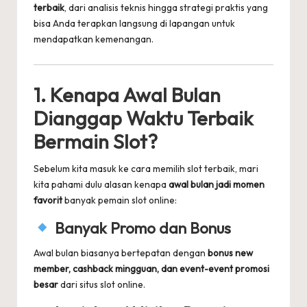
terbaik
, dari analisis teknis hingga strategi praktis yang
bisa Anda terapkan langsung di lapangan untuk
mendapatkan kemenangan.
1. Kenapa Awal Bulan
Dianggap Waktu Terbaik
Bermain Slot?
Sebelum kita masuk ke cara memilih slot terbaik, mari
kita pahami dulu alasan kenapa
awal bulan jadi momen
favorit
banyak pemain slot online:
Banyak Promo dan Bonus
Awal bulan biasanya bertepatan dengan
bonus new
member, cashback mingguan, dan event-event promosi
besar
dari situs slot online.