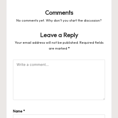
Comments
No comments yet. Why don’t you start the discussion?
Leave a Reply
Your email address will not be published.
Required fields
are marked
*
Name
*