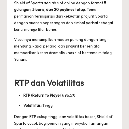
Shield of Sparta adalah slot online dengan format
5
gulungan, 3 baris, dan 20 paylines tetap
. Tema
permainan terinspirasi dari kekuatan prajurit Sparta,
dengan nuansa peperangan dan simbol perisai sebagai
kunci menuju fitur bonus.
Visualnya menampilkan medan perang dengan langit
mendung, kapal perang, dan prajurit bersenjata,
memberikan kesan dramatis khas slot bertema mitologi
Yunani.
RTP dan Volatilitas
RTP (Return to Player):
96,5%
Volatilitas:
Tinggi
Dengan RTP cukup tinggi dan volatilitas besar, Shield of
Sparta cocok bagi pemain yang menyukai tantangan