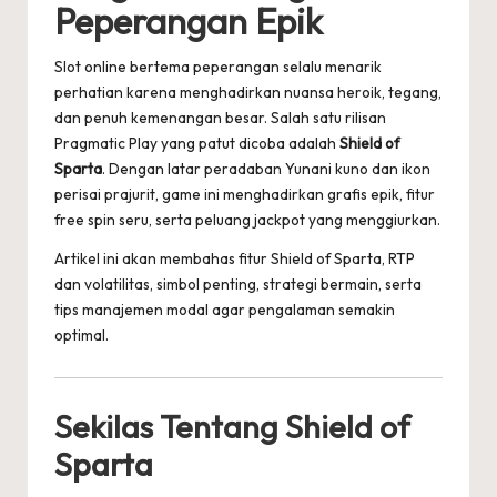
Peperangan Epik
Slot online
bertema peperangan selalu menarik
perhatian karena menghadirkan nuansa heroik, tegang,
dan penuh kemenangan besar. Salah satu rilisan
Pragmatic Play yang patut dicoba adalah
Shield of
Sparta
. Dengan latar peradaban Yunani kuno dan ikon
perisai prajurit, game ini menghadirkan grafis epik, fitur
free spin seru, serta peluang jackpot yang menggiurkan.
Artikel ini akan membahas fitur Shield of Sparta, RTP
dan volatilitas, simbol penting, strategi bermain, serta
tips manajemen modal agar pengalaman semakin
optimal.
Sekilas Tentang Shield of
Sparta