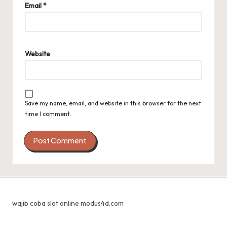
Email
*
Website
Save my name, email, and website in this browser for the next
time I comment.
wajib coba slot online modus4d.com