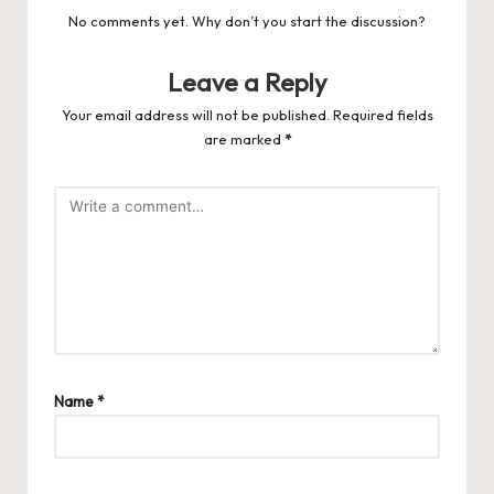
No comments yet. Why don’t you start the discussion?
Leave a Reply
Your email address will not be published.
Required fields
are marked
*
Name
*