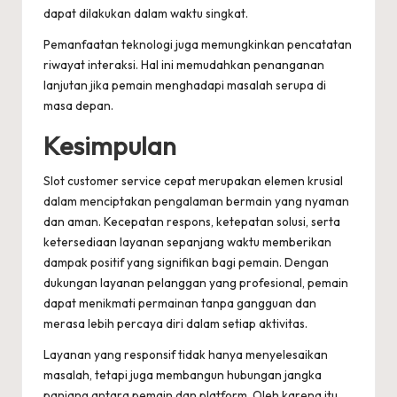
dapat dilakukan dalam waktu singkat.
Pemanfaatan teknologi juga memungkinkan pencatatan
riwayat interaksi. Hal ini memudahkan penanganan
lanjutan jika pemain menghadapi masalah serupa di
masa depan.
Kesimpulan
Slot customer service cepat merupakan elemen krusial
dalam menciptakan pengalaman bermain yang nyaman
dan aman. Kecepatan respons, ketepatan solusi, serta
ketersediaan layanan sepanjang waktu memberikan
dampak positif yang signifikan bagi pemain. Dengan
dukungan layanan pelanggan yang profesional, pemain
dapat menikmati permainan tanpa gangguan dan
merasa lebih percaya diri dalam setiap aktivitas.
Layanan yang responsif tidak hanya menyelesaikan
masalah, tetapi juga membangun hubungan jangka
panjang antara pemain dan platform. Oleh karena itu,