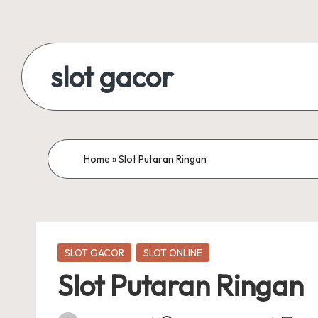
Skip
to
slot gacor
content
Home
»
Slot Putaran Ringan
Posted
SLOT GACOR
SLOT ONLINE
in
Slot Putaran Ringan