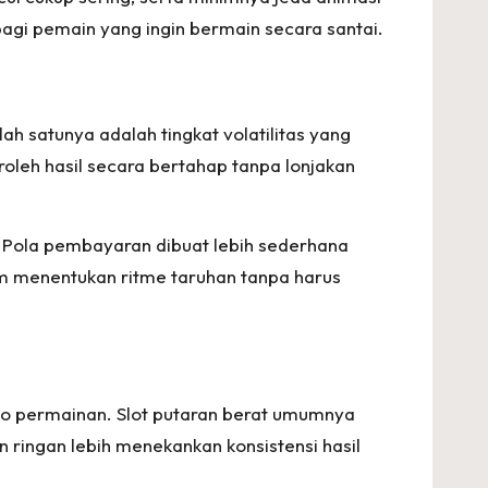
bagi pemain yang ingin bermain secara santai.
h satunya adalah tingkat volatilitas yang
leh hasil secara bertahap tanpa lonjakan
s. Pola pembayaran dibuat lebih sederhana
 menentukan ritme taruhan tanpa harus
iko permainan. Slot putaran berat umumnya
an ringan lebih menekankan konsistensi hasil