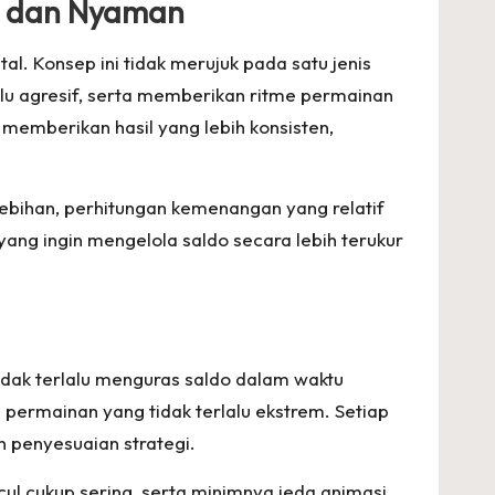
il dan Nyaman
l. Konsep ini tidak merujuk pada satu jenis
lu agresif, serta memberikan ritme permainan
memberikan hasil yang lebih konsisten,
lebihan, perhitungan kemenangan yang relatif
 yang ingin mengelola saldo secara lebih terukur
idak terlalu menguras saldo dalam waktu
 permainan yang tidak terlalu ekstrem. Setiap
 penyesuaian strategi.
uncul cukup sering, serta minimnya jeda animasi