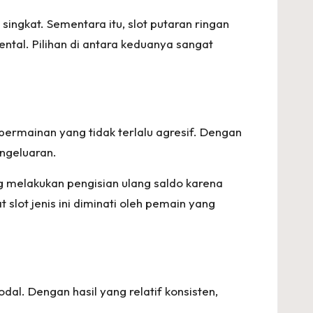
singkat. Sementara itu, slot putaran ringan
ntal. Pilihan di antara keduanya sangat
ermainan yang tidak terlalu agresif. Dengan
engeluaran.
ing melakukan pengisian ulang saldo karena
lot jenis ini diminati oleh pemain yang
l. Dengan hasil yang relatif konsisten,