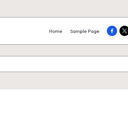
faceboo
twi
Home
Sample Page