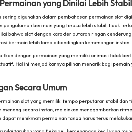
 Permainan yang Dinilai Lebih Stab
n sering digunakan dalam pembahasan permainan slot digita
engalaman bermain yang terasa lebih stabil, tidak terla
i bahwa slot dengan karakter putaran ringan cenderung 
si bermain lebih lama dibandingkan kemenangan instan.
ikaitkan dengan permainan yang memiliki animasi tidak ber
uktuatif. Hal ini menjadikannya pilihan menarik bagi pemain
ingan Secara Umum
ermainan slot yang memiliki tempo perputaran stabil dan t
mudah menang secara instan, melainkan menggambarkan ritme
in dapat menikmati permainan tanpa harus terus melakukan
 dari nilai taruhan yang fleksibel, kemenangan kecil yang m