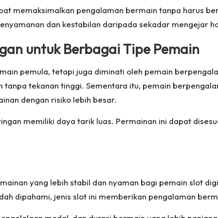
t memaksimalkan pengalaman bermain tanpa harus bergan
kenyamanan dan kestabilan daripada sekadar mengejar has
ngan untuk Berbagai Tipe Pemain
pemain pemula, tetapi juga diminati oleh pemain berpeng
anpa tekanan tinggi. Sementara itu, pemain berpengalam
an dengan risiko lebih besar.
n ringan memiliki daya tarik luas. Permainan ini dapat di
mainan yang lebih stabil dan nyaman bagi pemain slot dig
ah dipahami, jenis slot ini memberikan pengalaman bermai
ngelolaan modal, dan durasi bermain yang lebih panjang, 