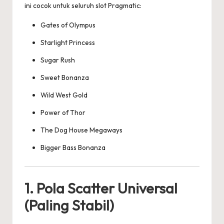
ini cocok untuk seluruh slot Pragmatic:
Gates of Olympus
Starlight Princess
Sugar Rush
Sweet Bonanza
Wild West Gold
Power of Thor
The Dog House Megaways
Bigger Bass Bonanza
1. Pola Scatter Universal
(Paling Stabil)