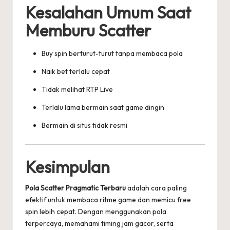
Kesalahan Umum Saat
Memburu Scatter
Buy spin berturut-turut tanpa membaca pola
Naik bet terlalu cepat
Tidak melihat RTP Live
Terlalu lama bermain saat game dingin
Bermain di situs tidak resmi
Kesimpulan
Pola Scatter Pragmatic Terbaru
adalah cara paling
efektif untuk membaca ritme game dan memicu free
spin lebih cepat. Dengan menggunakan pola
terpercaya, memahami timing jam gacor, serta