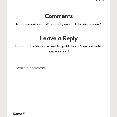
Comments
No comments yet. Why don’t you start the discussion?
Leave a Reply
Your email address will not be published.
Required fields
are marked
*
Name
*