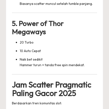
Biasanya scatter muncul setelah tumble panjang.
5. Power of Thor
Megaways
20 Turbo
10 Auto Cepat
Naik bet sedikit
Hammer turun = tanda free spin mendekat.
Jam Scatter Pragmatic
Paling Gacor 2025
Berdasarkan tren komunitas slot: