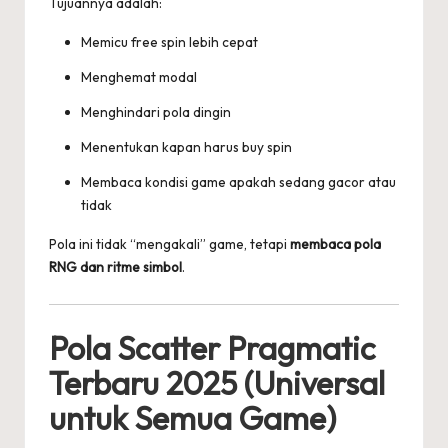
Tujuannya adalah:
Memicu free spin lebih cepat
Menghemat modal
Menghindari pola dingin
Menentukan kapan harus buy spin
Membaca kondisi game apakah sedang gacor atau
tidak
Pola ini tidak “mengakali” game, tetapi
membaca pola
RNG dan ritme simbol
.
Pola Scatter Pragmatic
Terbaru 2025 (Universal
untuk Semua Game)