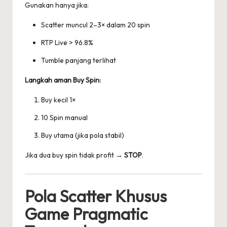
Gunakan hanya jika:
Scatter muncul 2–3× dalam 20 spin
RTP Live > 96.8%
Tumble panjang terlihat
Langkah aman Buy Spin:
Buy kecil 1×
10 Spin manual
Buy utama (jika pola stabil)
Jika dua buy spin tidak profit →
STOP
.
Pola Scatter Khusus
Game Pragmatic