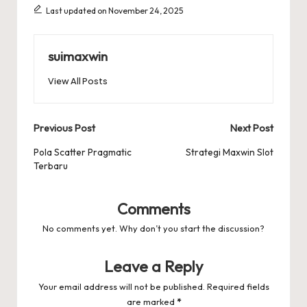
Last updated on November 24, 2025
suimaxwin
View All Posts
Post
Previous Post
Next Post
navigation
Pola Scatter Pragmatic
Strategi Maxwin Slot
Terbaru
Comments
No comments yet. Why don’t you start the discussion?
Leave a Reply
Your email address will not be published.
Required fields
are marked
*