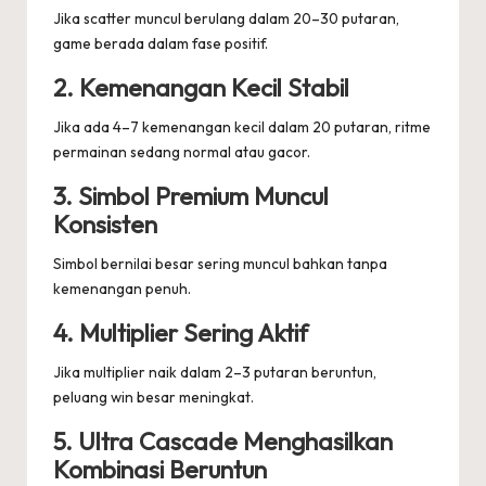
Jika scatter muncul berulang dalam 20–30 putaran,
game berada dalam fase positif.
2. Kemenangan Kecil Stabil
Jika ada 4–7 kemenangan kecil dalam 20 putaran, ritme
permainan sedang normal atau gacor.
3. Simbol Premium Muncul
Konsisten
Simbol bernilai besar sering muncul bahkan tanpa
kemenangan penuh.
4. Multiplier Sering Aktif
Jika multiplier naik dalam 2–3 putaran beruntun,
peluang win besar meningkat.
5. Ultra Cascade Menghasilkan
Kombinasi Beruntun