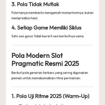
3. Pola Tidak Mutlak
Pola hanya membantu mengamati momentumnya, bukan
memprediksi hasil.
4. Setiap Game Memiliki Siklus
Satu sesi gacor tidak berarti sesi berikutnya sama.
Pola Modern Slot
Pragmatic Resmi 2025
Berikut pola generasi terbaru yang sering digunakan
pemain untuk memaksimalkan ritme permainan:
1. Pola Uji Ritme 2025 (Warm-Up)