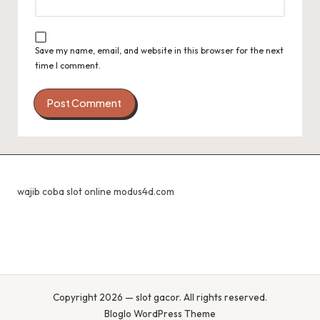
Save my name, email, and website in this browser for the next
time I comment.
wajib coba slot online modus4d.com
Copyright 2026 — slot gacor. All rights reserved.
Bloglo WordPress Theme