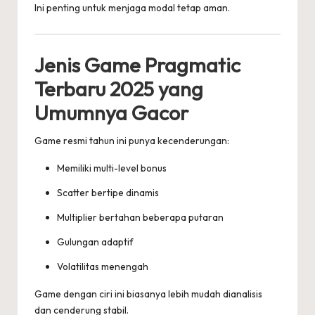
Ini penting untuk menjaga modal tetap aman.
Jenis Game Pragmatic
Terbaru 2025 yang
Umumnya Gacor
Game resmi tahun ini punya kecenderungan:
Memiliki multi-level bonus
Scatter bertipe dinamis
Multiplier bertahan beberapa putaran
Gulungan adaptif
Volatilitas menengah
Game dengan ciri ini biasanya lebih mudah dianalisis
dan cenderung stabil.