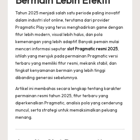
Bermain Lebih Efektif
Tahun 2025 menjadi salah satu periode paling inovatif
dalam industri
slot online
, terutama dari provider
Pragmatic Play yang terus menghadirkan game dengan
fitur lebih modern, visual lebih halus, dan pola
kemenangan yang lebih adaptif. Banyak pemain mulai
mencari informasi seputar
slot Pragmatic resmi 2025
,
istilah yang merujuk pada permainan Pragmatic versi
terbaru yang memiliki fitur resmi, mekanik stabil, dan
tingkat kenyamanan bermain yang lebih tinggi
dibanding generasi sebelumnya.
Artikel ini membahas secara lengkap tentang karakter
permainan resmi tahun 2025, fitur terbaru yang
diperkenalkan Pragmatic, analisis pola yang cenderung
muncul, serta strategi untuk memaksimalkan peluang
menang.