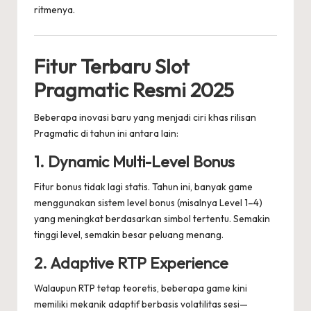
ritmenya.
Fitur Terbaru Slot
Pragmatic Resmi 2025
Beberapa inovasi baru yang menjadi ciri khas rilisan
Pragmatic di tahun ini antara lain:
1. Dynamic Multi-Level Bonus
Fitur bonus tidak lagi statis. Tahun ini, banyak game
menggunakan sistem level bonus (misalnya Level 1–4)
yang meningkat berdasarkan simbol tertentu. Semakin
tinggi level, semakin besar peluang menang.
2. Adaptive RTP Experience
Walaupun RTP tetap teoretis, beberapa game kini
memiliki mekanik adaptif berbasis volatilitas sesi—