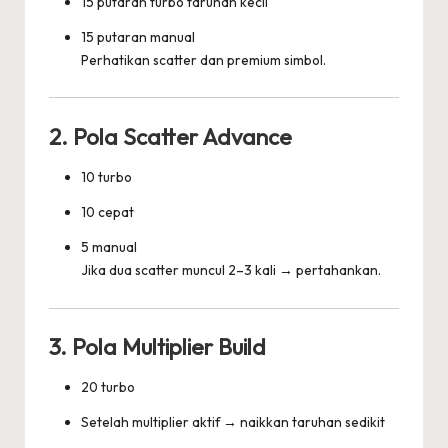
15 putaran turbo taruhan kecil
15 putaran manual
Perhatikan scatter dan premium simbol.
2. Pola Scatter Advance
10 turbo
10 cepat
5 manual
Jika dua scatter muncul 2–3 kali → pertahankan.
3. Pola Multiplier Build
20 turbo
Setelah multiplier aktif → naikkan taruhan sedikit