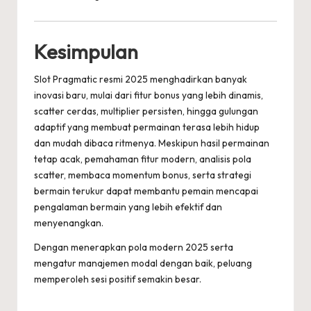
Kesimpulan
Slot Pragmatic resmi 2025 menghadirkan banyak
inovasi baru, mulai dari fitur bonus yang lebih dinamis,
scatter cerdas, multiplier persisten, hingga gulungan
adaptif yang membuat permainan terasa lebih hidup
dan mudah dibaca ritmenya. Meskipun hasil permainan
tetap acak, pemahaman fitur modern, analisis pola
scatter, membaca momentum bonus, serta strategi
bermain terukur dapat membantu pemain mencapai
pengalaman bermain yang lebih efektif dan
menyenangkan.
Dengan menerapkan pola modern 2025 serta
mengatur manajemen modal dengan baik, peluang
memperoleh sesi positif semakin besar.